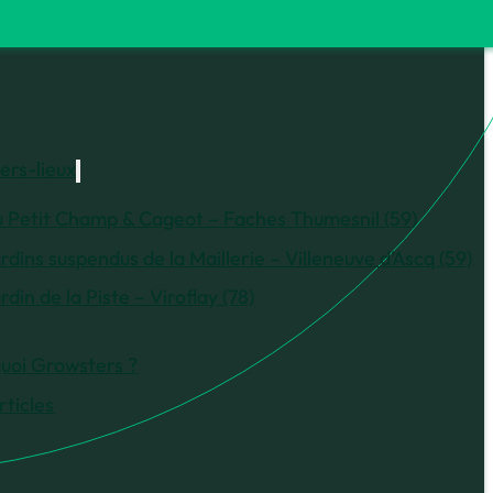
iers-lieux
 Petit Champ & Cageot – Faches Thumesnil (59)
rdins suspendus de la Maillerie – Villeneuve d’Ascq (59)
rdin de la Piste – Viroflay (78)
uoi Growsters ?
rticles