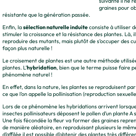
suivante il ne r
graines pour ob
résistante que la génération passée.
Enfin, la
sélection naturelle induite
consiste à utiliser 
stimuler la croissance et la résistance des plantes. Là, i
reproduire des mutants, mais plutôt de s’occuper des cu
façon plus naturelle !
Le croisement de plantes est une autre méthode utilisé
plantes. L’
hybridation
, bien que le terme puisse faire p
phénomène naturel !
En effet, dans la nature, les plantes se reproduisent par 
ce que l’on appelle la pollinisation (reproduction sexuell
Lors de ce phénomène les hybridations arrivent lorsque 
insectes pollinisateurs déposent le pollen d’un plante A su
Une fois fécondée la fleur va former des graines repre
de manière aléatoire, en reproduisant plusieurs le mêm
d’affilée il est possible d’obtenir des plantes très différ