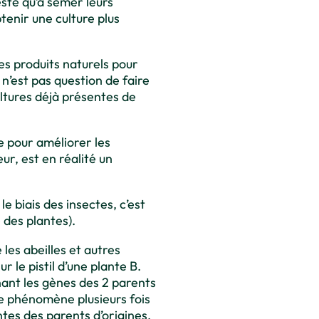
este qu’à semer leurs
tenir une culture plus
des produits naturels pour
l n’est pas question de faire
ltures déjà présentes de
e pour améliorer les
eur, est en réalité un
le biais des insectes, c’est
e des plantes).
les abeilles et autres
r le pistil d’une plante B.
nant les gènes des 2 parents
e phénomène plusieurs fois
entes des parents d’origines.