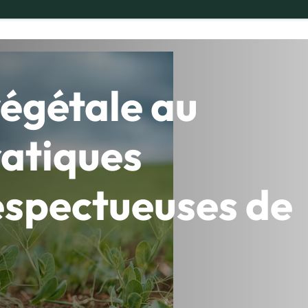
égétale au
ratiques
espectueuses de