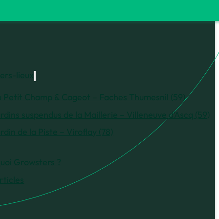
iers-lieux
 Petit Champ & Cageot – Faches Thumesnil (59)
rdins suspendus de la Maillerie – Villeneuve d’Ascq (59)
rdin de la Piste – Viroflay (78)
uoi Growsters ?
rticles