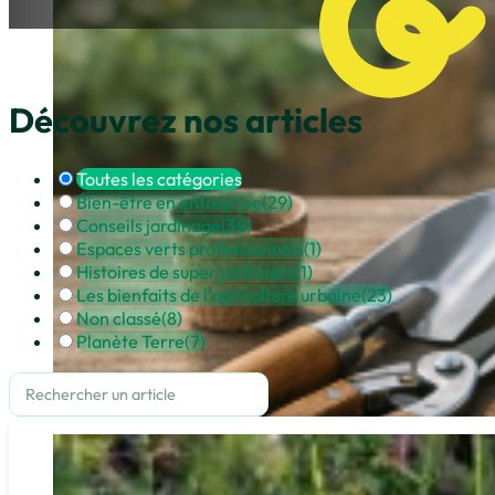
Découvrez nos articles
Toutes les catégories
Bien-être en entreprise
(29)
Conseils jardinage
(39)
Espaces verts professionnels
(1)
Histoires de super jardiniers
(1)
Les bienfaits de l'agriculture urbaine
(23)
Non classé
(8)
Planète Terre
(7)